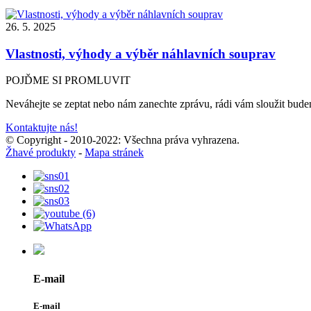
26. 5. 2025
Vlastnosti, výhody a výběr náhlavních souprav
POJĎME SI PROMLUVIT
Neváhejte se zeptat nebo nám zanechte zprávu, rádi vám sloužit bud
Kontaktujte nás!
© Copyright - 2010-2022: Všechna práva vyhrazena.
Žhavé produkty
-
Mapa stránek
E-mail
E-mail