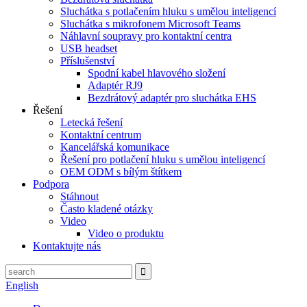
Sluchátka s potlačením hluku s umělou inteligencí
Sluchátka s mikrofonem Microsoft Teams
Náhlavní soupravy pro kontaktní centra
USB headset
Příslušenství
Spodní kabel hlavového složení
Adaptér RJ9
Bezdrátový adaptér pro sluchátka EHS
Řešení
Letecká řešení
Kontaktní centrum
Kancelářská komunikace
Řešení pro potlačení hluku s umělou inteligencí
OEM ODM s bílým štítkem
Podpora
Stáhnout
Často kladené otázky
Video
Video o produktu
Kontaktujte nás
English