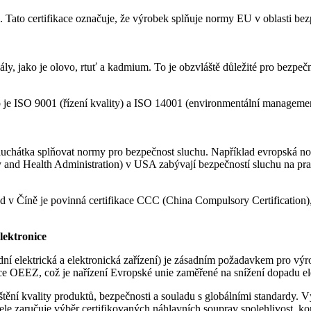
ato certifikace označuje, že výrobek splňuje normy EU v oblasti bezpe
y, jako je olovo, rtuť a kadmium. To je obzvláště důležité pro bezpečn
 je ISO 9001 (řízení kvality) a ISO 14001 (environmentální management
luchátka splňovat normy pro bezpečnost sluchu. Například evropská no
d Health Administration) v USA zabývají bezpečností sluchu na prac
lad v Číně je povinná certifikace CCC (China Compulsory Certificatio
lektronice
í elektrická a elektronická zařízení) je zásadním požadavkem pro výrob
rnice OEEZ, což je nařízení Evropské unie zaměřené na snížení dopadu el
jištění kvality produktů, bezpečnosti a souladu s globálními standardy.
itele zaručuje výběr certifikovaných náhlavních souprav spolehlivost, k