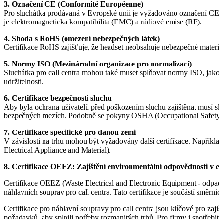
3. Označení CE (Conformité Européenne)
Pro sluchátka prodávaná v Evropské unii je vyžadováno označení CE. T
je elektromagnetická kompatibilita (EMC) a rádiové emise (RF).
4. Shoda s RoHS (omezení nebezpečných látek)
Certifikace RoHS zajišťuje, že headset neobsahuje nebezpečné materiál
5. Normy ISO (Mezinárodní organizace pro normalizaci)
Sluchátka pro call centra mohou také muset splňovat normy ISO, jako
udržitelnosti.
6. Certifikace bezpečnosti sluchu
Aby byla ochrana uživatelů před poškozením sluchu zajištěna, musí s
bezpečných mezích. Podobně se pokyny OSHA (Occupational Safety an
7. Certifikace specifické pro danou zemi
V závislosti na trhu mohou být vyžadovány další certifikace. Napřík
Electrical Appliance and Material).
8. Certifikace OEEZ: Zajištění environmentální odpovědnosti v e
Certifikace OEEZ (Waste Electrical and Electronic Equipment - odpadn
náhlavních souprav pro call centra. Tato certifikace je součástí smě
Certifikace pro náhlavní soupravy pro call centra jsou klíčové pro za
požadavků, aby splnili potřeby rozmanitých trhů. Pro firmy i spotřeb