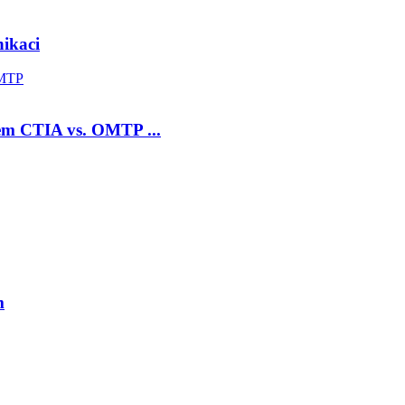
ikaci
em CTIA vs. OMTP ...
m