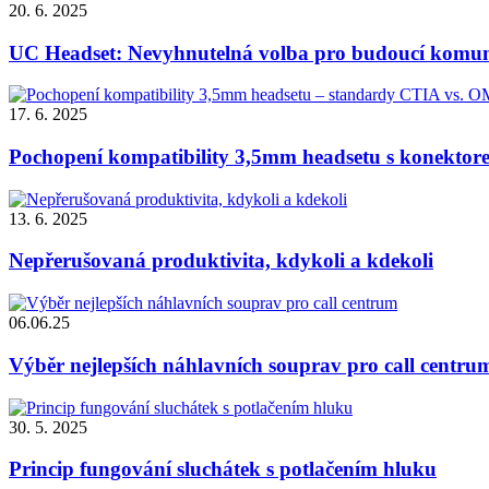
20. 6. 2025
UC Headset: Nevyhnutelná volba pro budoucí komun
17. 6. 2025
Pochopení kompatibility 3,5mm headsetu s konektor
13. 6. 2025
Nepřerušovaná produktivita, kdykoli a kdekoli
06.06.25
Výběr nejlepších náhlavních souprav pro call centru
30. 5. 2025
Princip fungování sluchátek s potlačením hluku