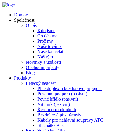
Domov
Společnost
O nás
Kdo jsme
Co děláme
Proč my
Naše továrna
Naše kancelář
Náš tým
Novinky a události
Obchodní případy
Blog
Produkty
Letecký headset
Plně duplexní bezdrátové připojení
Pozemní podpora (pasivní)
Pevné křídlo (pasivní)
Vrtulník (pasivní)
Řešení pro odmítnutí
Bezdrátové příslušenství
Kabely pro náhlavní soupravy ATC
Sluchátka ATC
Bezdrátová sluchátka