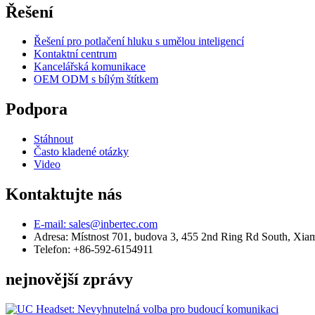
Řešení
Řešení pro potlačení hluku s umělou inteligencí
Kontaktní centrum
Kancelářská komunikace
OEM ODM s bílým štítkem
Podpora
Stáhnout
Často kladené otázky
Video
Kontaktujte nás
E-mail: sales@inbertec.com
Adresa: Místnost 701, budova 3, 455 2nd Ring Rd South, Xia
Telefon: +86-592-6154911
nejnovější zprávy