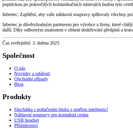
poptávkou po pokročilých komunikačních nástrojích budou tyto certifika
Inbertec: Zajištění, aby vaše náhlavní soupravy splňovaly všechny po
Inbertec je důvěryhodným partnerem pro výrobce a firmy, které chtějí
další. Díky odborným znalostem v oblasti dodržování předpisů a testo
Čas zveřejnění: 3. dubna 2025
Společnost
O nás
Novinky a události
Obchodní případy
Blog
Produkty
Sluchátka s potlačením hluku s umělou inteligencí
Náhlavní soupravy pro kontaktní centra
USB headset
Příslušenství