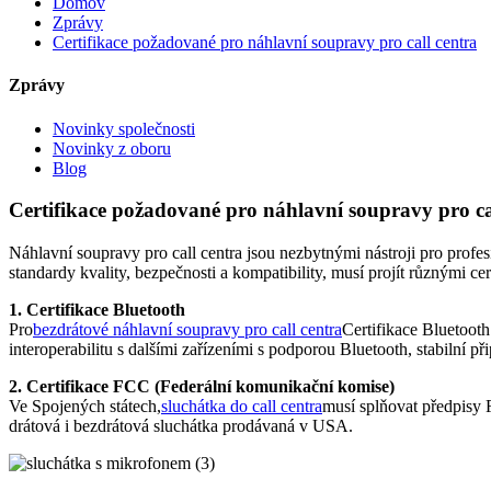
Domov
Zprávy
Certifikace požadované pro náhlavní soupravy pro call centra
Zprávy
Novinky společnosti
Novinky z oboru
Blog
Certifikace požadované pro náhlavní soupravy pro ca
Náhlavní soupravy pro call centra jsou nezbytnými nástroji pro profe
standardy kvality, bezpečnosti a kompatibility, musí projít různými c
1. Certifikace Bluetooth
Pro
bezdrátové náhlavní soupravy pro call centra
Certifikace Bluetooth
interoperabilitu s dalšími zařízeními s podporou Bluetooth, stabilní př
2. Certifikace FCC (Federální komunikační komise)
Ve Spojených státech,
sluchátka do call centra
musí splňovat předpisy F
drátová i bezdrátová sluchátka prodávaná v USA.