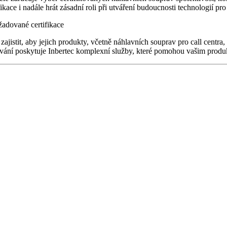
ce i nadále hrát zásadní roli při utváření budoucnosti technologií pro 
žadované certifikace
 zajistit, aby jejich produkty, včetně náhlavních souprav pro call cent
vání poskytuje Inbertec komplexní služby, které pomohou vašim produktů