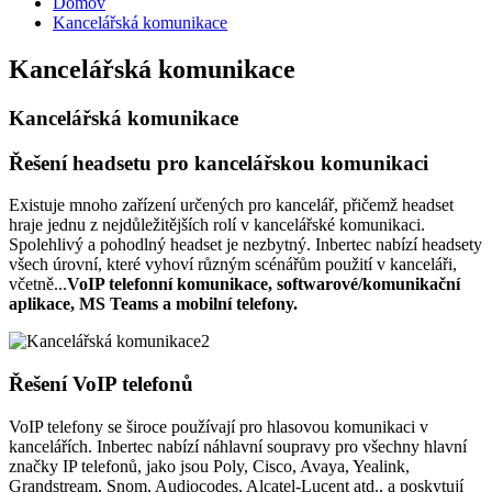
Domov
Kancelářská komunikace
Kancelářská komunikace
Kancelářská komunikace
Řešení headsetu pro kancelářskou komunikaci
Existuje mnoho zařízení určených pro kancelář, přičemž headset
hraje jednu z nejdůležitějších rolí v kancelářské komunikaci.
Spolehlivý a pohodlný headset je nezbytný. Inbertec nabízí headsety
všech úrovní, které vyhoví různým scénářům použití v kanceláři,
včetně...
VoIP telefonní komunikace, softwarové/komunikační
aplikace, MS Teams a mobilní telefony.
Řešení VoIP telefonů
VoIP telefony se široce používají pro hlasovou komunikaci v
kancelářích. Inbertec nabízí náhlavní soupravy pro všechny hlavní
značky IP telefonů, jako jsou Poly, Cisco, Avaya, Yealink,
Grandstream, Snom, Audiocodes, Alcatel-Lucent atd., a poskytují