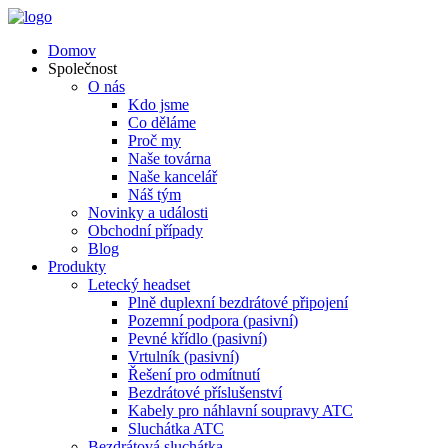
Domov
Společnost
O nás
Kdo jsme
Co děláme
Proč my
Naše továrna
Naše kancelář
Náš tým
Novinky a události
Obchodní případy
Blog
Produkty
Letecký headset
Plně duplexní bezdrátové připojení
Pozemní podpora (pasivní)
Pevné křídlo (pasivní)
Vrtulník (pasivní)
Řešení pro odmítnutí
Bezdrátové příslušenství
Kabely pro náhlavní soupravy ATC
Sluchátka ATC
Bezdrátová sluchátka