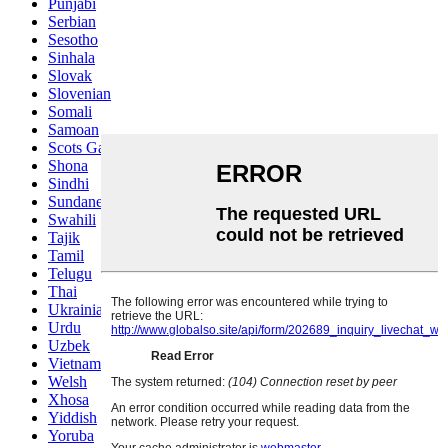
Punjabi
Serbian
Sesotho
Sinhala
Slovak
Slovenian
Somali
Samoan
Scots Gaelic
Shona
Sindhi
Sundanese
Swahili
Tajik
Tamil
Telugu
Thai
Ukrainian
Urdu
Uzbek
Vietnamese
Welsh
Xhosa
Yiddish
Yoruba