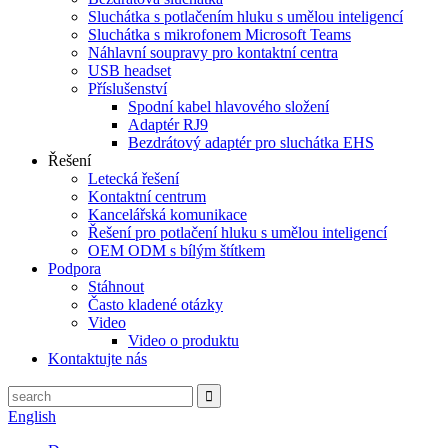
Sluchátka s potlačením hluku s umělou inteligencí
Sluchátka s mikrofonem Microsoft Teams
Náhlavní soupravy pro kontaktní centra
USB headset
Příslušenství
Spodní kabel hlavového složení
Adaptér RJ9
Bezdrátový adaptér pro sluchátka EHS
Řešení
Letecká řešení
Kontaktní centrum
Kancelářská komunikace
Řešení pro potlačení hluku s umělou inteligencí
OEM ODM s bílým štítkem
Podpora
Stáhnout
Často kladené otázky
Video
Video o produktu
Kontaktujte nás
English