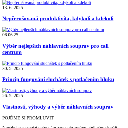
13. 6. 2025
Nepřerušovaná produktivita, kdykoli a kdekoli
06.06.25
Výběr nejlepších náhlavních souprav pro call
centrum
30. 5. 2025
Princip fungování sluchátek s potlačením hluku
26. 5. 2025
Vlastnosti, výhody a výběr náhlavních souprav
POJĎME SI PROMLUVIT
Neváhejte se zeptat nebo nám zanechte zprávu, rádi vám sloužit