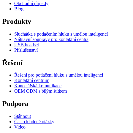
Obchodní případy
Blog
Produkty
Sluchátka s potlačením hluku s umělou inteligencí
Náhlavní soupravy pro kontaktní centra
USB headset
Příslušenství
Řešení
Řešení pro potlačení hluku s umělou inteligencí
Kontaktní centrum
Kancelářská komunikace
OEM ODM s bílým štítkem
Podpora
Stáhnout
Často kladené otázky
Video