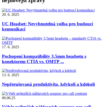
nejnovější zprávy
20. 6. 2025
UC Headset: Nevyhnutelná volba pro budoucí
komunikaci
17. 6. 2025
Pochopení kompatibility 3,5mm headsetu s
konektorem CTIA vs. OMTP ...
13. 6. 2025
Nepřerušovaná produktivita, kdykoli a kdekoli
06.06.25
Výběr nejlepších náhlavních souprav pro call