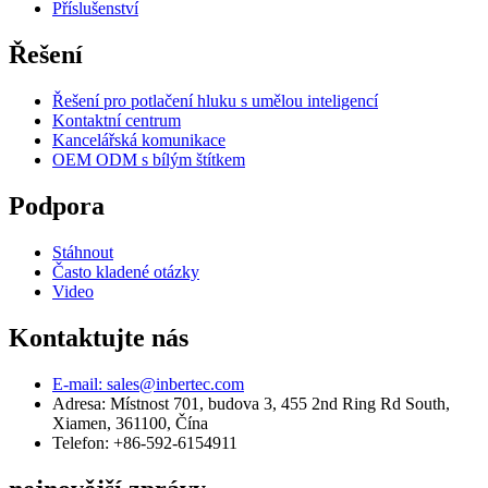
Příslušenství
Řešení
Řešení pro potlačení hluku s umělou inteligencí
Kontaktní centrum
Kancelářská komunikace
OEM ODM s bílým štítkem
Podpora
Stáhnout
Často kladené otázky
Video
Kontaktujte nás
E-mail: sales@inbertec.com
Adresa: Místnost 701, budova 3, 455 2nd Ring Rd South,
Xiamen, 361100, Čína
Telefon: +86-592-6154911