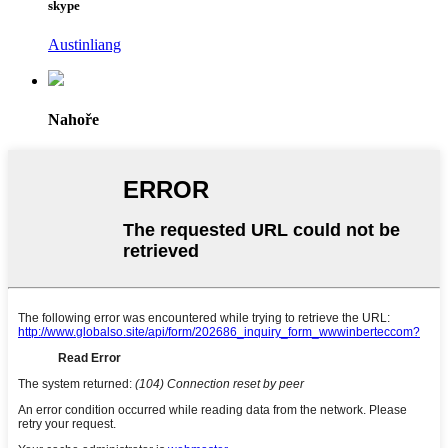
skype
Austinliang
Nahoře