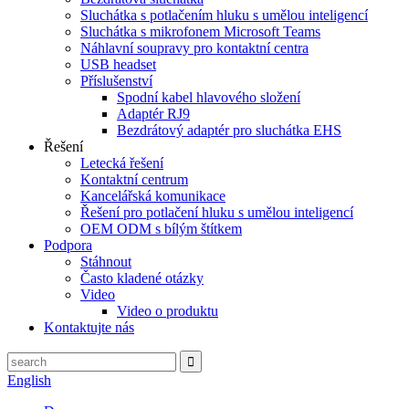
Sluchátka s potlačením hluku s umělou inteligencí
Sluchátka s mikrofonem Microsoft Teams
Náhlavní soupravy pro kontaktní centra
USB headset
Příslušenství
Spodní kabel hlavového složení
Adaptér RJ9
Bezdrátový adaptér pro sluchátka EHS
Řešení
Letecká řešení
Kontaktní centrum
Kancelářská komunikace
Řešení pro potlačení hluku s umělou inteligencí
OEM ODM s bílým štítkem
Podpora
Stáhnout
Často kladené otázky
Video
Video o produktu
Kontaktujte nás
English