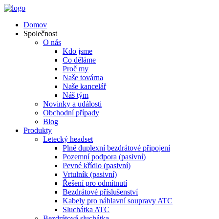
Domov
Společnost
O nás
Kdo jsme
Co děláme
Proč my
Naše továrna
Naše kancelář
Náš tým
Novinky a události
Obchodní případy
Blog
Produkty
Letecký headset
Plně duplexní bezdrátové připojení
Pozemní podpora (pasivní)
Pevné křídlo (pasivní)
Vrtulník (pasivní)
Řešení pro odmítnutí
Bezdrátové příslušenství
Kabely pro náhlavní soupravy ATC
Sluchátka ATC
Bezdrátová sluchátka